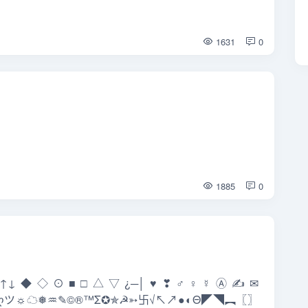
1631
0
1885
0
÷↑↓◆◇⊙■□△▽¿─│♥❣♂♀☿Ⓐ✍✉
♡ღツ☼☁❅♒✎©®™Σ✪✯☭➳卐√↖↗●◐Θ◤◥︻〖〗