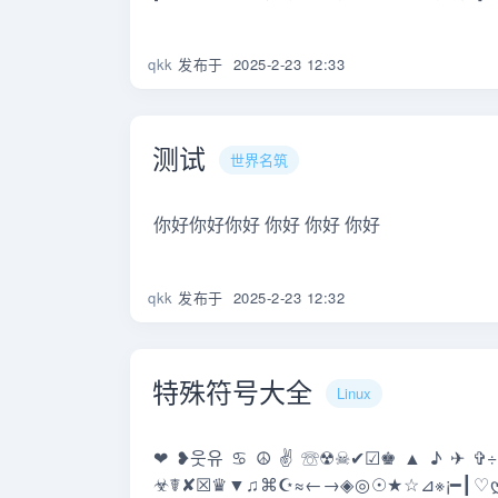
qkk
发布于
2025-2-23 12:33
测试
世界名筑
你好你好你好 你好 你好 你好
qkk
发布于
2025-2-23 12:32
特殊符号大全
Linux
❤❥웃유♋☮✌☏☢☠✔☑♚▲♪✈✞
☣☤✘☒♛▼♫⌘☪≈←→◈◎☉★☆⊿※¡━┃